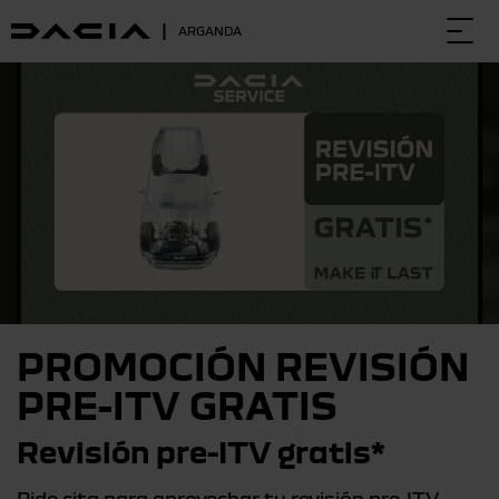
|
ARGANDA
Togg
navi
PROMOCIÓN REVISIÓN
PRE-ITV GRATIS
Revisión pre-ITV gratis*
Pide cita para aprovechar tu revisión pre-ITV