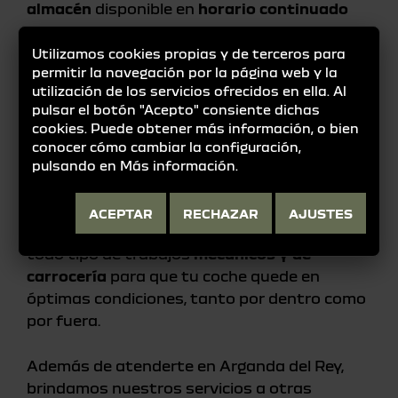
almacén
disponible en
horario continuado
para tu mayor comodidad.
Utilizamos cookies propias y de terceros para
permitir la navegación por la página web y la
En nuestro taller multimarca y
Servicio
utilización de los servicios ofrecidos en ella. Al
Oficial Renault - Dacia
, contamos con un
pulsar el botón "Acepto" consiente dichas
equipo de profesionales altamente
cookies. Puede obtener más información, o bien
cualificados que te brindan
confianza,
conocer cómo cambiar la configuración,
experiencia y profesionalidad
. Nos
pulsando en
Más información
.
encargamos del
mantenimiento regular
de
tu vehículo y de las
reparaciones necesarias
ACEPTAR
RECHAZAR
AJUSTES
en caso de avería o accidente. Realizamos
todo tipo de trabajos
mecánicos y de
carrocería
para que tu coche quede en
óptimas condiciones, tanto por dentro como
por fuera.
Además de atenderte en Arganda del Rey,
brindamos nuestros servicios a otras